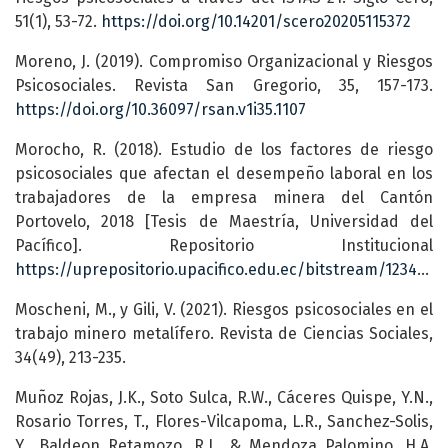
51(1), 53-72.
https://doi.org/10.14201/scero20205115372
Moreno, J. (2019). Compromiso Organizacional y Riesgos
Psicosociales. Revista San Gregorio, 35, 157-173.
https://doi.org/10.36097/rsan.v1i35.1107
Morocho, R. (2018). Estudio de los factores de riesgo
psicosociales que afectan el desempeño laboral en los
trabajadores de la empresa minera del Cantón
Portovelo, 2018 [Tesis de Maestría, Universidad del
Pacífico]. Repositorio Institucional
https://uprepositorio.upacifico.edu.ec/bitstream/123456789/451/1/MSSO_UPAC_27955.pdf
Moscheni, M., y Gili, V. (2021). Riesgos psicosociales en el
trabajo minero metalífero. Revista de Ciencias Sociales,
34(49), 213-235.
Muñoz Rojas, J.K., Soto Sulca, R.W., Cáceres Quispe, Y.N.,
Rosario Torres, T., Flores-Vilcapoma, L.R., Sanchez-Solis,
Y., Baldeon Retamozo, R.J., & Mendoza Palomino, H.A.