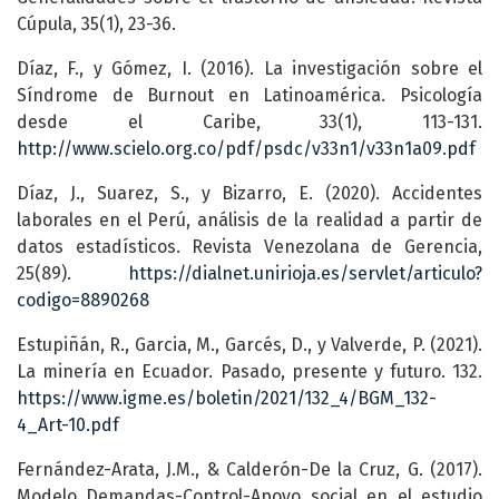
Cúpula, 35(1), 23-36.
Díaz, F., y Gómez, I. (2016). La investigación sobre el
Síndrome de Burnout en Latinoamérica. Psicología
desde el Caribe, 33(1), 113-131.
http://www.scielo.org.co/pdf/psdc/v33n1/v33n1a09.pdf
Díaz, J., Suarez, S., y Bizarro, E. (2020). Accidentes
laborales en el Perú, análisis de la realidad a partir de
datos estadísticos. Revista Venezolana de Gerencia,
25(89).
https://dialnet.unirioja.es/servlet/articulo?
codigo=8890268
Estupiñán, R., Garcia, M., Garcés, D., y Valverde, P. (2021).
La minería en Ecuador. Pasado, presente y futuro. 132.
https://www.igme.es/boletin/2021/132_4/BGM_132-
4_Art-10.pdf
Fernández-Arata, J.M., & Calderón-De la Cruz, G. (2017).
Modelo Demandas-Control-Apoyo social en el estudio