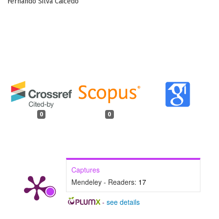
Fernando Silva Caicedo
0
0
Captures
Mendeley - Readers:
17
-
see details